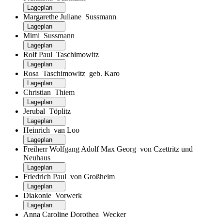
Lageplan
Margarethe Juliane Sussmann
Lageplan
Mimi Sussmann
Lageplan
Rolf Paul Taschimowitz
Lageplan
Rosa Taschimowitz geb. Karo
Lageplan
Christian Thiem
Lageplan
Jerubal Töplitz
Lageplan
Heinrich van Loo
Lageplan
Freiherr Wolfgang Adolf Max Georg von Czettritz und
Neuhaus
Lageplan
Friedrich Paul von Großheim
Lageplan
Diakonie Vorwerk
Lageplan
Anna Caroline Dorothea Wecker