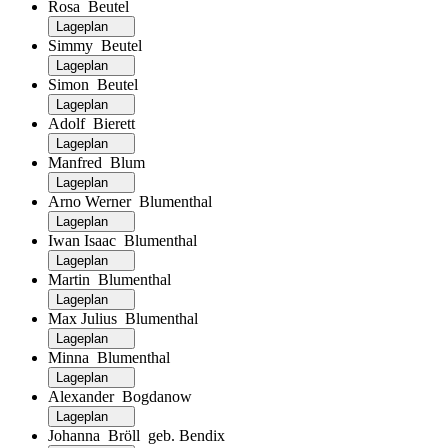
Rosa Beutel
Lageplan
Simmy Beutel
Lageplan
Simon Beutel
Lageplan
Adolf Bierett
Lageplan
Manfred Blum
Lageplan
Arno Werner Blumenthal
Lageplan
Iwan Isaac Blumenthal
Lageplan
Martin Blumenthal
Lageplan
Max Julius Blumenthal
Lageplan
Minna Blumenthal
Lageplan
Alexander Bogdanow
Lageplan
Johanna Bröll geb. Bendix