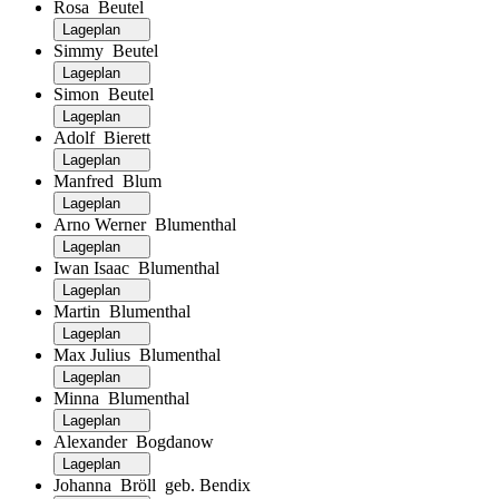
Rosa Beutel
Lageplan
Simmy Beutel
Lageplan
Simon Beutel
Lageplan
Adolf Bierett
Lageplan
Manfred Blum
Lageplan
Arno Werner Blumenthal
Lageplan
Iwan Isaac Blumenthal
Lageplan
Martin Blumenthal
Lageplan
Max Julius Blumenthal
Lageplan
Minna Blumenthal
Lageplan
Alexander Bogdanow
Lageplan
Johanna Bröll geb. Bendix