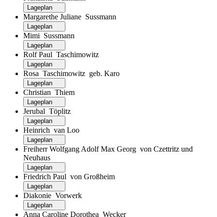
Lageplan
Margarethe Juliane Sussmann
Lageplan
Mimi Sussmann
Lageplan
Rolf Paul Taschimowitz
Lageplan
Rosa Taschimowitz geb. Karo
Lageplan
Christian Thiem
Lageplan
Jerubal Töplitz
Lageplan
Heinrich van Loo
Lageplan
Freiherr Wolfgang Adolf Max Georg von Czettritz und
Neuhaus
Lageplan
Friedrich Paul von Großheim
Lageplan
Diakonie Vorwerk
Lageplan
Anna Caroline Dorothea Wecker