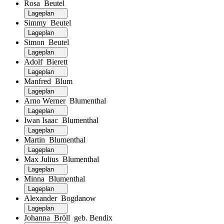
Rosa Beutel
Lageplan
Simmy Beutel
Lageplan
Simon Beutel
Lageplan
Adolf Bierett
Lageplan
Manfred Blum
Lageplan
Arno Werner Blumenthal
Lageplan
Iwan Isaac Blumenthal
Lageplan
Martin Blumenthal
Lageplan
Max Julius Blumenthal
Lageplan
Minna Blumenthal
Lageplan
Alexander Bogdanow
Lageplan
Johanna Bröll geb. Bendix