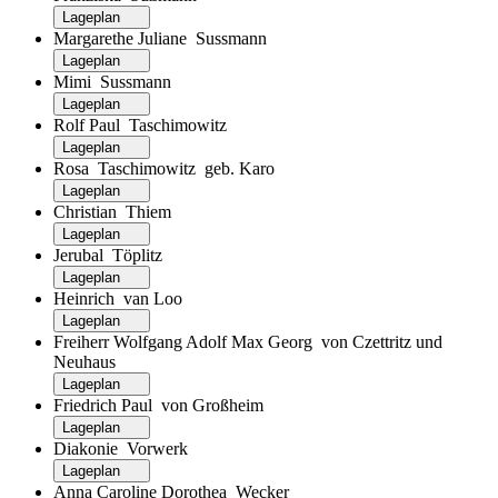
Lageplan
Margarethe Juliane Sussmann
Lageplan
Mimi Sussmann
Lageplan
Rolf Paul Taschimowitz
Lageplan
Rosa Taschimowitz geb. Karo
Lageplan
Christian Thiem
Lageplan
Jerubal Töplitz
Lageplan
Heinrich van Loo
Lageplan
Freiherr Wolfgang Adolf Max Georg von Czettritz und
Neuhaus
Lageplan
Friedrich Paul von Großheim
Lageplan
Diakonie Vorwerk
Lageplan
Anna Caroline Dorothea Wecker