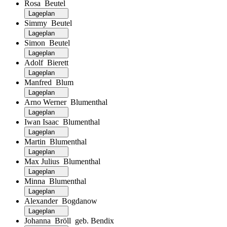
Rosa Beutel
Lageplan
Simmy Beutel
Lageplan
Simon Beutel
Lageplan
Adolf Bierett
Lageplan
Manfred Blum
Lageplan
Arno Werner Blumenthal
Lageplan
Iwan Isaac Blumenthal
Lageplan
Martin Blumenthal
Lageplan
Max Julius Blumenthal
Lageplan
Minna Blumenthal
Lageplan
Alexander Bogdanow
Lageplan
Johanna Bröll geb. Bendix