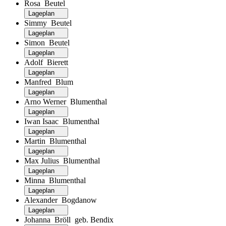
Rosa Beutel
Lageplan
Simmy Beutel
Lageplan
Simon Beutel
Lageplan
Adolf Bierett
Lageplan
Manfred Blum
Lageplan
Arno Werner Blumenthal
Lageplan
Iwan Isaac Blumenthal
Lageplan
Martin Blumenthal
Lageplan
Max Julius Blumenthal
Lageplan
Minna Blumenthal
Lageplan
Alexander Bogdanow
Lageplan
Johanna Bröll geb. Bendix