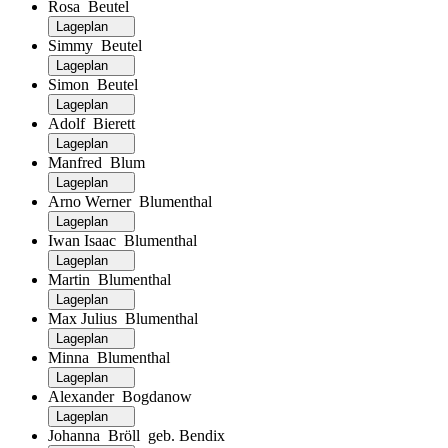
Rosa Beutel
Lageplan
Simmy Beutel
Lageplan
Simon Beutel
Lageplan
Adolf Bierett
Lageplan
Manfred Blum
Lageplan
Arno Werner Blumenthal
Lageplan
Iwan Isaac Blumenthal
Lageplan
Martin Blumenthal
Lageplan
Max Julius Blumenthal
Lageplan
Minna Blumenthal
Lageplan
Alexander Bogdanow
Lageplan
Johanna Bröll geb. Bendix