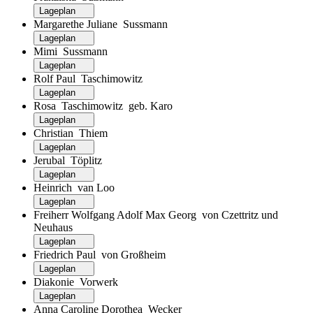
Lageplan
Margarethe Juliane Sussmann
Lageplan
Mimi Sussmann
Lageplan
Rolf Paul Taschimowitz
Lageplan
Rosa Taschimowitz geb. Karo
Lageplan
Christian Thiem
Lageplan
Jerubal Töplitz
Lageplan
Heinrich van Loo
Lageplan
Freiherr Wolfgang Adolf Max Georg von Czettritz und
Neuhaus
Lageplan
Friedrich Paul von Großheim
Lageplan
Diakonie Vorwerk
Lageplan
Anna Caroline Dorothea Wecker