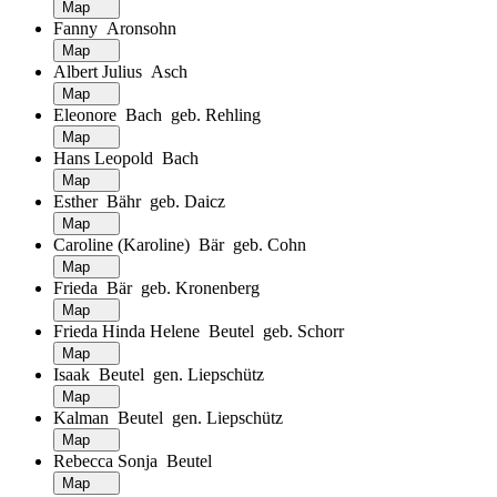
Map
Fanny Aronsohn
Map
Albert Julius Asch
Map
Eleonore Bach geb. Rehling
Map
Hans Leopold Bach
Map
Esther Bähr geb. Daicz
Map
Caroline (Karoline) Bär geb. Cohn
Map
Frieda Bär geb. Kronenberg
Map
Frieda Hinda Helene Beutel geb. Schorr
Map
Isaak Beutel gen. Liepschütz
Map
Kalman Beutel gen. Liepschütz
Map
Rebecca Sonja Beutel
Map