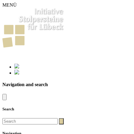
MENÜ
261
Stumbling Stones in Luebeck
Navigation and search
Search
Navigation