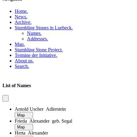
Home
.
News
.
Archive
.
Stumbling Stones in Luebeck
.
Names
.
Addresses
.
Map
.
Stumbling Stone Project
.
Termine der Initiative
.
About us
.
Search
.
List of Names
Arnold Uscher Adlerstein
Map
Frieda Alexander geb. Segal
Map
Herta Alexander