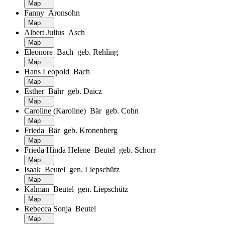
Map
Fanny Aronsohn
Map
Albert Julius Asch
Map
Eleonore Bach geb. Rehling
Map
Hans Leopold Bach
Map
Esther Bähr geb. Daicz
Map
Caroline (Karoline) Bär geb. Cohn
Map
Frieda Bär geb. Kronenberg
Map
Frieda Hinda Helene Beutel geb. Schorr
Map
Isaak Beutel gen. Liepschütz
Map
Kalman Beutel gen. Liepschütz
Map
Rebecca Sonja Beutel
Map