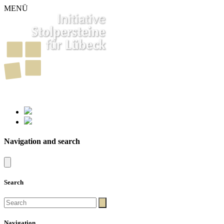
MENÜ
261
Stumbling Stones in Luebeck
Navigation and search
Search
Navigation