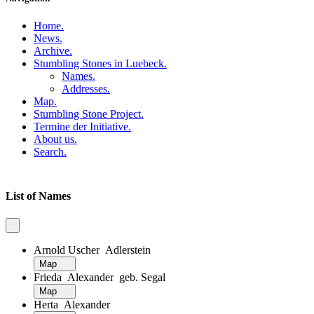
Home
.
News
.
Archive
.
Stumbling Stones in Luebeck
.
Names
.
Addresses
.
Map
.
Stumbling Stone Project
.
Termine der Initiative
.
About us
.
Search
.
List of Names
Arnold Uscher Adlerstein
Map
Frieda Alexander geb. Segal
Map
Herta Alexander