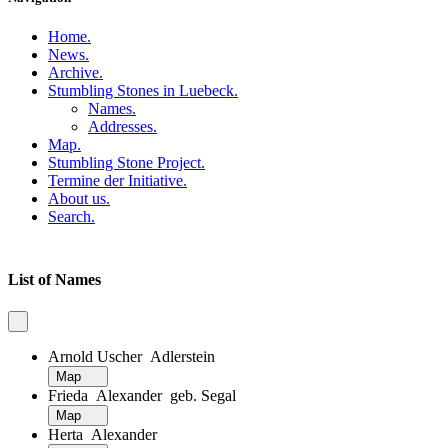
Home
.
News
.
Archive
.
Stumbling Stones in Luebeck
.
Names
.
Addresses
.
Map
.
Stumbling Stone Project
.
Termine der Initiative
.
About us
.
Search
.
List of Names
Arnold Uscher Adlerstein
Map
Frieda Alexander geb. Segal
Map
Herta Alexander