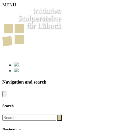
MENÜ
261
Stumbling Stones in Luebeck
Navigation and search
Search
Navigation