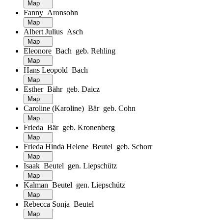
Map
Fanny Aronsohn
Map
Albert Julius Asch
Map
Eleonore Bach geb. Rehling
Map
Hans Leopold Bach
Map
Esther Bähr geb. Daicz
Map
Caroline (Karoline) Bär geb. Cohn
Map
Frieda Bär geb. Kronenberg
Map
Frieda Hinda Helene Beutel geb. Schorr
Map
Isaak Beutel gen. Liepschütz
Map
Kalman Beutel gen. Liepschütz
Map
Rebecca Sonja Beutel
Map