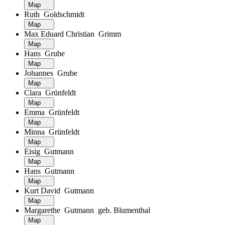
Map
Ruth Goldschmidt
Map
Max Eduard Christian Grimm
Map
Hans Grube
Map
Johannes Grube
Map
Clara Grünfeldt
Map
Emma Grünfeldt
Map
Minna Grünfeldt
Map
Eisig Gutmann
Map
Hans Gutmann
Map
Kurt David Gutmann
Map
Margarethe Gutmann geb. Blumenthal
Map