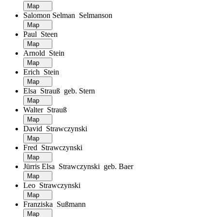
Map
Salomon Selman Selmanson
Map
Paul Steen
Map
Arnold Stein
Map
Erich Stein
Map
Elsa Strauß geb. Stern
Map
Walter Strauß
Map
David Strawczynski
Map
Fred Strawczynski
Map
Jürris Elsa Strawczynski geb. Baer
Map
Leo Strawczynski
Map
Franziska Sußmann
Map