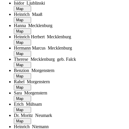
Isidor Ljublinski
Map
Heinrich Maaß
Map
Hanna Mecklenburg
Map
Heinrich Herbert Mecklenburg
Map
Hermann Marcus Mecklenburg
Map
Therese Mecklenburg geb. Falck
Map
Benzion Morgenstern
Map
Rahel Morgenstern
Map
Sara Morgenstern
Map
Erich Mühsam
Map
Dr. Moritz Neumark
Map
Heinrich Niemann