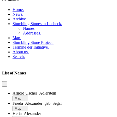
Home
.
News
.
Archive
.
Stumbling Stones in Luebeck
.
Names
.
Addresses
.
Map
.
Stumbling Stone Project
.
Termine der Initiative
.
About us
.
Search
.
List of Names
Arnold Uscher Adlerstein
Map
Frieda Alexander geb. Segal
Map
Herta Alexander