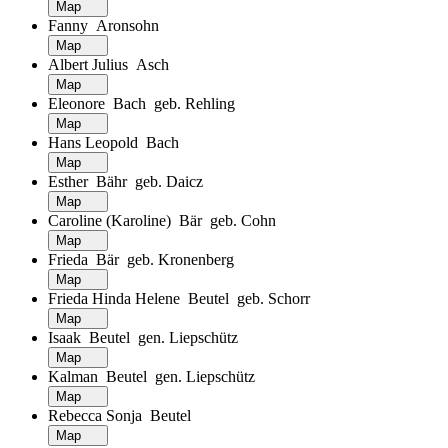
Map
Fanny Aronsohn
Map
Albert Julius Asch
Map
Eleonore Bach geb. Rehling
Map
Hans Leopold Bach
Map
Esther Bähr geb. Daicz
Map
Caroline (Karoline) Bär geb. Cohn
Map
Frieda Bär geb. Kronenberg
Map
Frieda Hinda Helene Beutel geb. Schorr
Map
Isaak Beutel gen. Liepschütz
Map
Kalman Beutel gen. Liepschütz
Map
Rebecca Sonja Beutel
Map