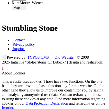
Kurt Moritz Wiener
Map
Stumbling Stone
Contact
.
Privacy policy
.
Imprint
.
Powered by
TYPO3 CMS
|
Old Website
| © 2008–
2026
Initiative "Stolpersteine für Lübeck"
| design and realization:
i
dentity projects – webdesign for you
About Cookies
This website uses cookies. Those have two functions: On the one
hand they are providing basic functionality for this website. On the
other hand they allow us to improve our content for you by saving
and analyzing anonymized user data. You can redraw your consent
to using these cookies at any time. Find more information regarding
cookies on our
Data Protection Declaration
and regarding us on the
Imprint
.