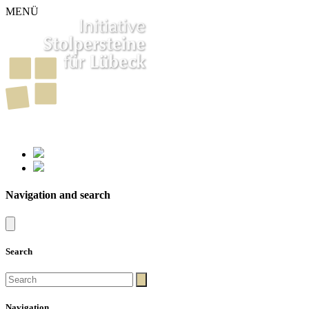
MENÜ
261
Stumbling Stones in Luebeck
Navigation and search
Search
Navigation