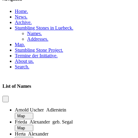
Home
.
News
.
Archive
.
Stumbling Stones in Luebeck
.
Names
.
Addresses
.
Map
.
Stumbling Stone Project
.
Termine der Initiative
.
About us
.
Search
.
List of Names
Arnold Uscher Adlerstein
Map
Frieda Alexander geb. Segal
Map
Herta Alexander