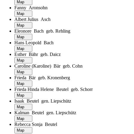
Map
Fanny Aronsohn
Map
Albert Julius Asch
Map
Eleonore Bach geb. Rehling
Map
Hans Leopold Bach
Map
Esther Bähr geb. Daicz
Map
Caroline (Karoline) Bär geb. Cohn
Map
Frieda Bär geb. Kronenberg
Map
Frieda Hinda Helene Beutel geb. Schorr
Map
Isaak Beutel gen. Liepschütz
Map
Kalman Beutel gen. Liepschütz
Map
Rebecca Sonja Beutel
Map