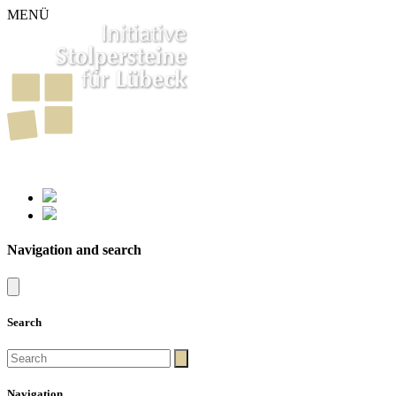
MENÜ
261
Stumbling Stones in Luebeck
Navigation and search
Search
Navigation