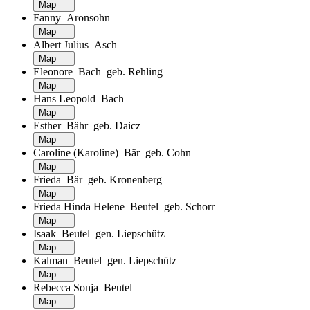
Map
Fanny Aronsohn
Map
Albert Julius Asch
Map
Eleonore Bach geb. Rehling
Map
Hans Leopold Bach
Map
Esther Bähr geb. Daicz
Map
Caroline (Karoline) Bär geb. Cohn
Map
Frieda Bär geb. Kronenberg
Map
Frieda Hinda Helene Beutel geb. Schorr
Map
Isaak Beutel gen. Liepschütz
Map
Kalman Beutel gen. Liepschütz
Map
Rebecca Sonja Beutel
Map