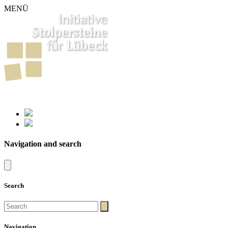
MENÜ
261
Stumbling Stones in Luebeck
Navigation and search
Search
Navigation