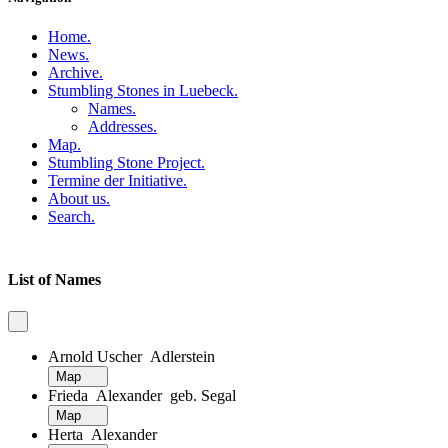
Home
.
News
.
Archive
.
Stumbling Stones in Luebeck
.
Names
.
Addresses
.
Map
.
Stumbling Stone Project
.
Termine der Initiative
.
About us
.
Search
.
List of Names
Arnold Uscher Adlerstein
Map
Frieda Alexander geb. Segal
Map
Herta Alexander