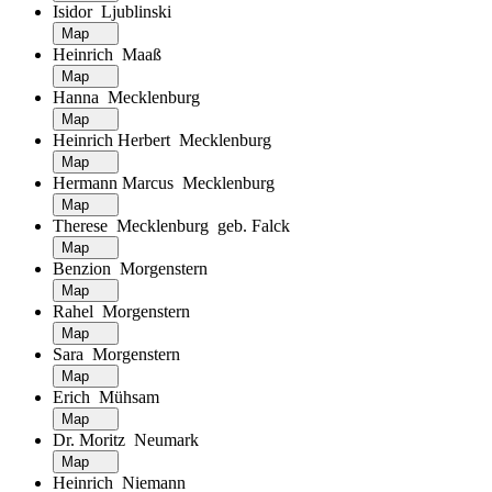
Isidor Ljublinski
Map
Heinrich Maaß
Map
Hanna Mecklenburg
Map
Heinrich Herbert Mecklenburg
Map
Hermann Marcus Mecklenburg
Map
Therese Mecklenburg geb. Falck
Map
Benzion Morgenstern
Map
Rahel Morgenstern
Map
Sara Morgenstern
Map
Erich Mühsam
Map
Dr. Moritz Neumark
Map
Heinrich Niemann