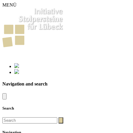
MENÜ
261
Stumbling Stones in Luebeck
Navigation and search
Search
Navigation