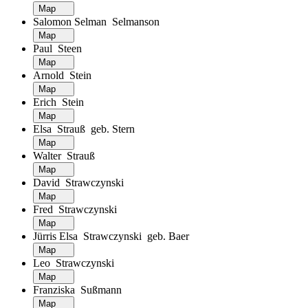
Map
Salomon Selman Selmanson
Map
Paul Steen
Map
Arnold Stein
Map
Erich Stein
Map
Elsa Strauß geb. Stern
Map
Walter Strauß
Map
David Strawczynski
Map
Fred Strawczynski
Map
Jürris Elsa Strawczynski geb. Baer
Map
Leo Strawczynski
Map
Franziska Sußmann
Map