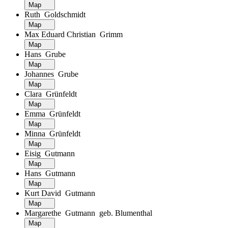
Map
Ruth Goldschmidt
Map
Max Eduard Christian Grimm
Map
Hans Grube
Map
Johannes Grube
Map
Clara Grünfeldt
Map
Emma Grünfeldt
Map
Minna Grünfeldt
Map
Eisig Gutmann
Map
Hans Gutmann
Map
Kurt David Gutmann
Map
Margarethe Gutmann geb. Blumenthal
Map