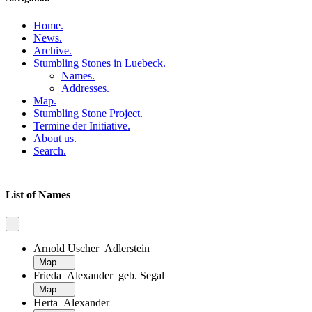
Home
.
News
.
Archive
.
Stumbling Stones in Luebeck
.
Names
.
Addresses
.
Map
.
Stumbling Stone Project
.
Termine der Initiative
.
About us
.
Search
.
List of Names
Arnold Uscher Adlerstein
Map
Frieda Alexander geb. Segal
Map
Herta Alexander