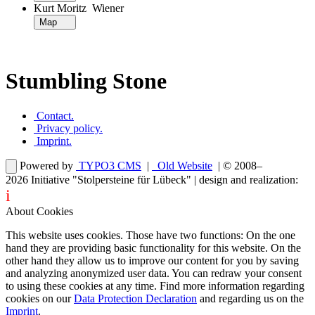
Kurt Moritz Wiener
Map
Stumbling Stone
Contact
.
Privacy policy
.
Imprint
.
Powered by
TYPO3 CMS
|
Old Website
| © 2008–
2026
Initiative "Stolpersteine für Lübeck"
| design and realization:
i
dentity projects – webdesign for you
About Cookies
This website uses cookies. Those have two functions: On the one
hand they are providing basic functionality for this website. On the
other hand they allow us to improve our content for you by saving
and analyzing anonymized user data. You can redraw your consent
to using these cookies at any time. Find more information regarding
cookies on our
Data Protection Declaration
and regarding us on the
Imprint
.