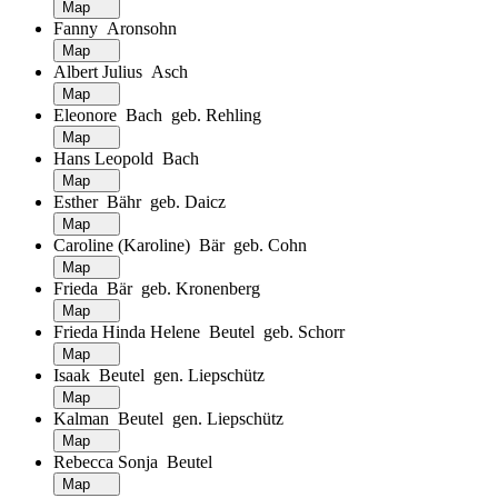
Map
Fanny Aronsohn
Map
Albert Julius Asch
Map
Eleonore Bach geb. Rehling
Map
Hans Leopold Bach
Map
Esther Bähr geb. Daicz
Map
Caroline (Karoline) Bär geb. Cohn
Map
Frieda Bär geb. Kronenberg
Map
Frieda Hinda Helene Beutel geb. Schorr
Map
Isaak Beutel gen. Liepschütz
Map
Kalman Beutel gen. Liepschütz
Map
Rebecca Sonja Beutel
Map