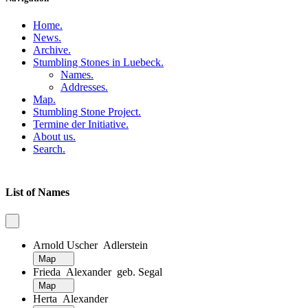
Home
.
News
.
Archive
.
Stumbling Stones in Luebeck
.
Names
.
Addresses
.
Map
.
Stumbling Stone Project
.
Termine der Initiative
.
About us
.
Search
.
List of Names
Arnold Uscher Adlerstein
Map
Frieda Alexander geb. Segal
Map
Herta Alexander