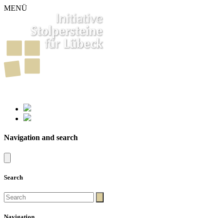
MENÜ
261
Stumbling Stones in Luebeck
Navigation and search
Search
Navigation