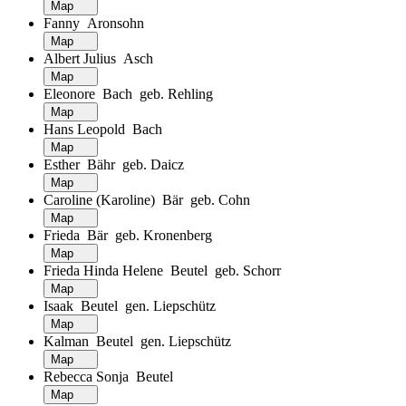
Map
Fanny Aronsohn
Map
Albert Julius Asch
Map
Eleonore Bach geb. Rehling
Map
Hans Leopold Bach
Map
Esther Bähr geb. Daicz
Map
Caroline (Karoline) Bär geb. Cohn
Map
Frieda Bär geb. Kronenberg
Map
Frieda Hinda Helene Beutel geb. Schorr
Map
Isaak Beutel gen. Liepschütz
Map
Kalman Beutel gen. Liepschütz
Map
Rebecca Sonja Beutel
Map